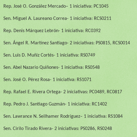
Rep.
José O. González Mercado
– 1 iniciativa: PC1045
Sen.
Miguel A. Laureano Correa
- 1 iniciativa:
RCS0211
Rep.
Denis Márquez Lebrón
- 1 iniciativa:
RC0392
Sen.
Ángel R. Martínez Santiago
- 2 iniciativas:
PS0815
,
RCS0014
Sen. Luis D. Muñiz Cortés
- 1 iniciativa:
RS0749
Sen. Abel Nazario Quiñones
- 1 iniciativa:
RS0548
Sen. José O. Pérez Rosa
- 1 iniciativa:
RS1071
Rep.
Rafael E. Rivera Ortega
- 2 iniciativas: PC0489,
RC0817
Rep.
Pedro J. Santiago Guzmán
- 1 iniciativa:
RC1402
Sen. Lawrance N. Seilhamer Rodríguez
– 1 iniciativa:
RS1084
Sen. Cirilo Tirado Rivera
- 2 iniciativas:
PS0286
,
RS0248