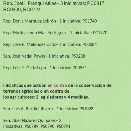
Rep.
Joel I. Franqui Atiles
– 3 iniciativas:
PC0817,
RC0400,
RC0724
Rep.
Denis Márquez Lebrón
– 1 iniciativa:
PC1740
Rep.
Maricarmen Mas Rodríguez
– 1 iniciativa:
PC1970
Rep.
José E. Meléndez Ortiz
– 1 iniciativa:
PC0384
Sen. José Nadal Power
- 1 iniciativa:
PS0238
Rep.
Luis R. Ortiz Lugo
– 1 iniciativa: PC0551
Iniciativas que actúan
en contra
de la conservación de
terrenos agrícolas o en contra de
los agricultores:
2
legisladores y
4
medidas.
Sen. Luis A. Berdiel Rivera
– 1 iniciativa:
PS1028
Sen.
Abel Nazario Quiñones
– 3
iniciativas:
PS0789
,
PS07
90,
PS07
91