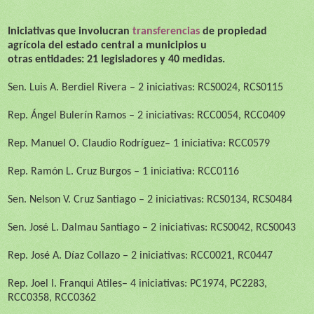
Iniciativas que involucran
transferencias
de propiedad
agrícola del estado central a municipios u
otras entidades:
21
legisladores y
40
medidas.
Sen. Luis A. Berdiel Rivera –
2 iniciativas:
RCS0024, RCS0115
Rep. Ángel Bulerín Ramos – 2 iniciativas: RCC0054, RCC0409
Rep.
Manuel O. Claudio Rodríguez
– 1 iniciativa: RCC0579
Rep. Ramón L. Cruz Burgos
– 1 iniciativa: RCC0116
Sen. Nelson V. Cruz Santiago –
2 iniciativas:
RCS0134, RCS0484
Sen. José L. Dalmau Santiago – 2 iniciativas: RCS0042, RCS0043
Rep. José A. Díaz Collazo – 2 iniciativas: RCC0021, RC0447
Rep.
Joel I. Franqui Atiles
– 4 iniciativas: PC1974, PC2283,
RCC0358, RCC0362