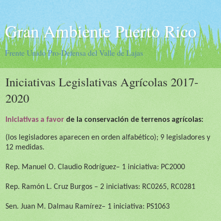
Gran Ambiente Puerto Rico
Frente Unido Pro-Defensa del Valle de Lajas
Iniciativas Legislativas Agrícolas 2017-
2020
Iniciativas a favor
de la conservación de terrenos agrícolas:
(los legisladores aparecen en orden alfabético);
9
legisladores y
1
2
medidas.
Rep.
Manuel O. Claudio Rodríguez
– 1 iniciativa: PC2000
Rep. Ramón L. Cruz Burgos
– 2 iniciativas: RC0265,
RC0281
Sen. Juan M. Dalmau Ramírez
– 1 iniciativa:
PS1063