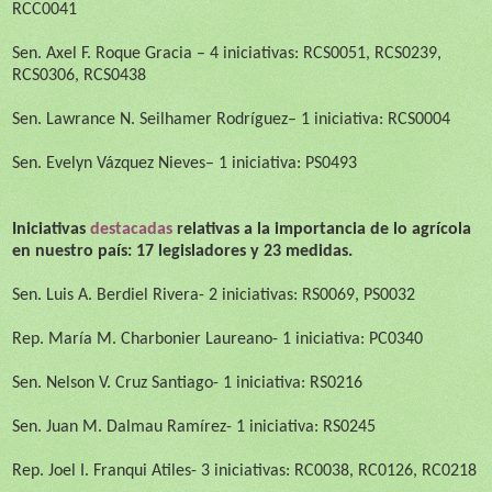
RCC0041
Sen. Axel F. Roque Gracia – 4 iniciativas: RCS0051, RCS0239,
RCS0306, RCS0438
Sen. Lawrance N. Seilhamer Rodríguez
– 1 iniciativa: RCS0004
Sen.
Evelyn Vázquez Nieves
– 1 iniciativa:
PS0493
Iniciativas
destacadas
relativas a la importancia de lo agrícola
en nuestro país:
17
legisladores y
23
medidas.
Sen.
Luis A. Berdiel Rivera
- 2 iniciativas:
RS0069
,
PS0032
Rep.
María M. Charbonier Laureano
- 1 iniciativa:
PC0340
Sen.
Nelson V. Cruz Santiago
- 1 iniciativa:
RS0216
Sen. Juan M. Dalmau Ramírez
- 1 iniciativa:
RS0245
Rep.
Joel I. Franqui Atiles
- 3 iniciativas:
RC0038
,
RC0126
,
RC0218